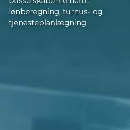
busselskaberne nemt
lønberegning, turnus- og
tjenesteplanlægning