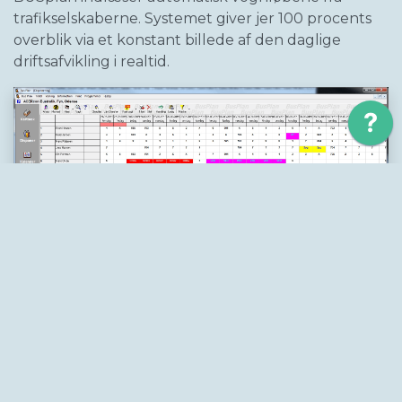
trafikselskaberne. Systemet giver jer 100 procents
overblik via et konstant billede af den daglige
driftsafvikling i realtid.
Lav optimale vagter
Vagtgeneratoren er et tillægsmodul til BUSplan
programmet, der hjælper dig med at opbygge
vagter i henhold til overenskomster med fokus på